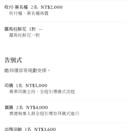
收付-簽名檯
2名
NT$2,000
收付檯、簽名檯佈置
羅馬柱鮮花
1對
—
羅馬柱鮮花一對
告別式
瞻仰儀容等規劃安排。
司儀
1名
NT$5,000
專業司儀主持，全程引導儀式流程
襄儀
2名
NT$4,000
奠禮執事人員全程引導祭拜儀式進行
出殯法師
1名
NT$3,600