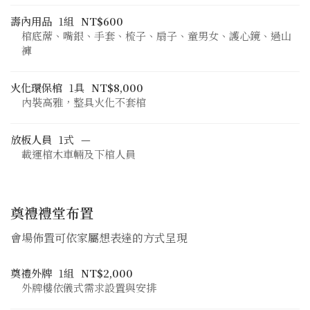
壽內用品
1組
NT$600
棺底蓆、嘴銀、手套、梳子、扇子、童男女、護心鏡、過山
褲
火化環保棺
1具
NT$8,000
內裝高雅，整具火化不套棺
放板人員
1式
—
載運棺木車輛及下棺人員
奠禮禮堂布置
會場佈置可依家屬想表達的方式呈現
奠禮外牌
1組
NT$2,000
外牌樓依儀式需求設置與安排