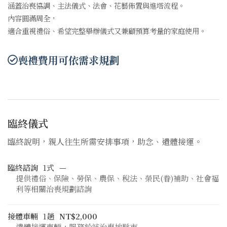
涵蓋治喪協調、主法儀式、法會、花藝佈置與進塔流程。
內容圓滿周全，
適合重視禮俗、希望完整舉辦儀式又兼顧預算考量的家庭使用。
喪禮費用可依需求規劃
臨終儀式
臨終說明，親人往生所需安排事項，助念、遺體接運。
臨終諮詢
1式
—
提供禮俗、保險、勞保、農保、稅法、榮民(眷)補助、社會福
利等相關治喪規劃諮詢
接體車輛
1趟
NT$2,000
遺體接運車輛，服務於該治喪地縣市