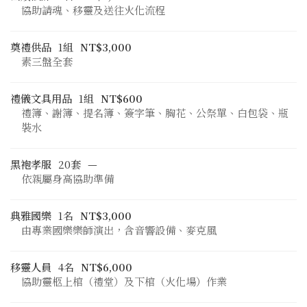
協助請魂、移靈及送往火化流程
奠禮供品
1組
NT$3,000
素三盤全套
禮儀文具用品
1組
NT$600
禮簿、謝簿、提名簿、簽字筆、胸花、公祭單、白包袋、瓶
裝水
黑袍孝服
20套
—
依親屬身高協助準備
典雅國樂
1名
NT$3,000
由專業國樂樂師演出，含音響設備、麥克風
移靈人員
4名
NT$6,000
協助靈柩上棺（禮堂）及下棺（火化場）作業