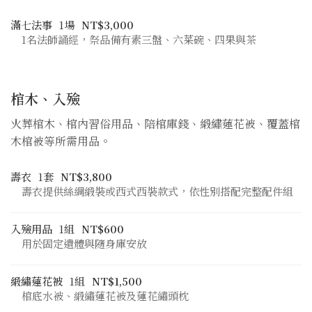
滿七法事
1場
NT$3,000
1名法師誦經，祭品備有素三盤、六菜碗、四果與茶
棺木、入殮
火葬棺木、棺內習俗用品、陪棺庫錢、緞繡蓮花被、覆蓋棺
木棺被等所需用品。
壽衣
1套
NT$3,800
壽衣提供絲綢緞裝或西式西裝款式，依性別搭配完整配件組
入殮用品
1組
NT$600
用於固定遺體與隨身庫安放
緞繡蓮花被
1組
NT$1,500
棺底水被、緞繡蓮花被及蓮花繡頭枕