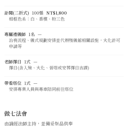
訃聞(二折式)
100張
NT$1,800
相框色系：白、香檳、粉三色
專屬禮儀師
1名
—
治喪流程、儀式規劃安排並代辦殯儀館相關設施，火化許可
申請等
老師擇日
1式
—
擇日(含入殮、火化、晉塔或安葬擇日吉課)
帶看塔位
1式
—
安排專業人員與專車陪同前往塔位
做七法會
由誦經法師主持，並備妥祭品供奉