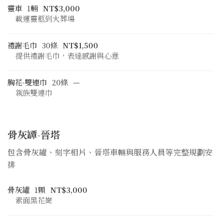
靈車
1輛
NT$3,000
載運靈柩到火葬場
禮謝毛巾
30條
NT$1,500
提供禮謝毛巾，表達感謝與心意
胸花-雙連巾
20條
—
親族雙連巾
骨灰罈-晉塔
包含骨灰罐、刻字相片、晉塔車輛與服務人員等完整規劃安
排
骨灰罐
1顆
NT$3,000
素面黑花崗