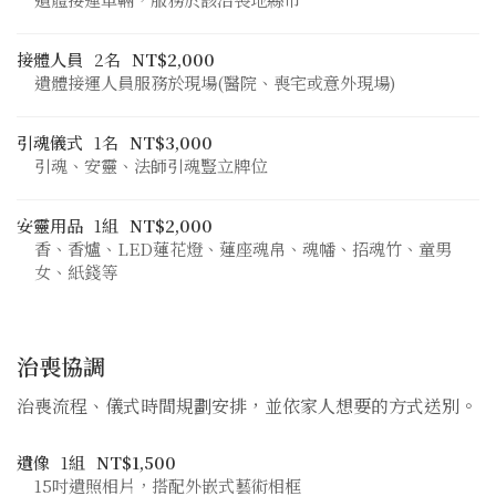
接體人員
2名
NT$2,000
遺體接運人員服務於現場(醫院、喪宅或意外現場)
引魂儀式
1名
NT$3,000
引魂、安靈、法師引魂豎立牌位
安靈用品
1組
NT$2,000
香、香爐、LED蓮花燈、蓮座魂帛、魂幡、招魂竹、童男
女、紙錢等
治喪協調
治喪流程、儀式時間規劃安排，並依家人想要的方式送別。
遺像
1組
NT$1,500
15吋遺照相片，搭配外嵌式藝術相框